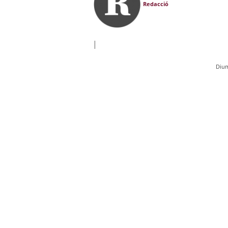
Redacció
|
Dium