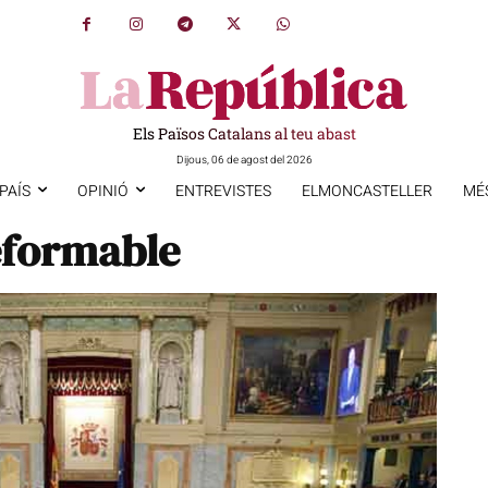
Els Països Catalans al teu abast
Dijous, 06 de agost del 2026
PAÍS
OPINIÓ
ENTREVISTES
ELMONCASTELLER
MÉ
eformable