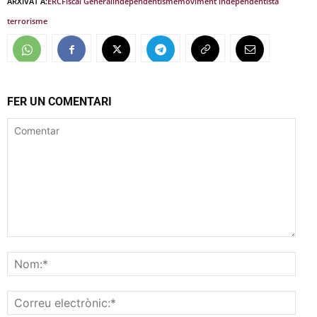
ARXIVAT A:
ERC
Fiscal General
independentisme
moviment independentista
terrorisme
FER UN COMENTARI
Comentar
Nom
Corr
elec