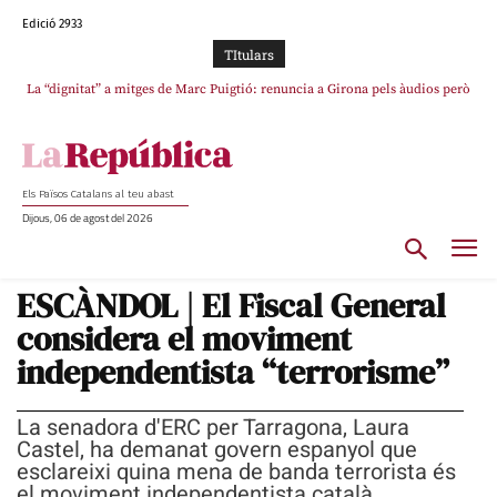
Edició 2933
TItulars
La “dignitat” a mitges de Marc Puigtió: renuncia a Girona pels àudios però
Junts exigeix que Catalunya quedi “fora” del repartiment dels menors
s’aferra als càrrecs remunerats de Sant Julià i el Consell Comarcal
migrants de Ceuta
Els Països Catalans al teu abast
Dijous, 06 de agost del 2026
ESCÀNDOL | El Fiscal General
considera el moviment
independentista “terrorisme”
La senadora d'ERC per Tarragona, Laura
Castel, ha demanat govern espanyol que
esclareixi quina mena de banda terrorista és
el moviment independentista català