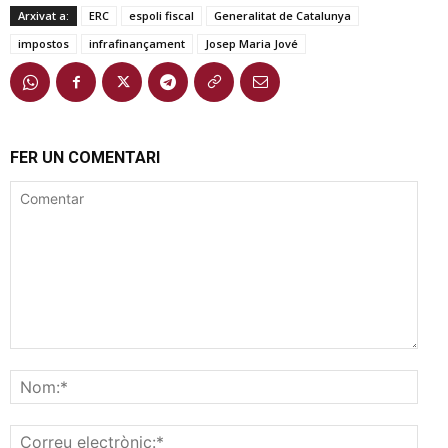
Arxivat a:
ERC
espoli fiscal
Generalitat de Catalunya
impostos
infrafinançament
Josep Maria Jové
FER UN COMENTARI
Comentar
Nom
Corr