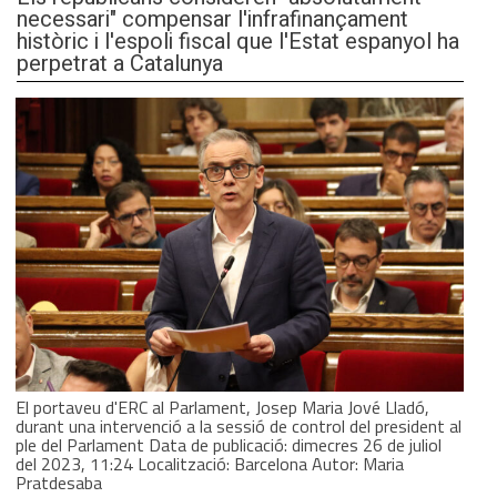
necessari" compensar l'infrafinançament
històric i l'espoli fiscal que l'Estat espanyol ha
perpetrat a Catalunya
El portaveu d'ERC al Parlament, Josep Maria Jové Lladó,
durant una intervenció a la sessió de control del president al
ple del Parlament Data de publicació: dimecres 26 de juliol
del 2023, 11:24 Localització: Barcelona Autor: Maria
Pratdesaba