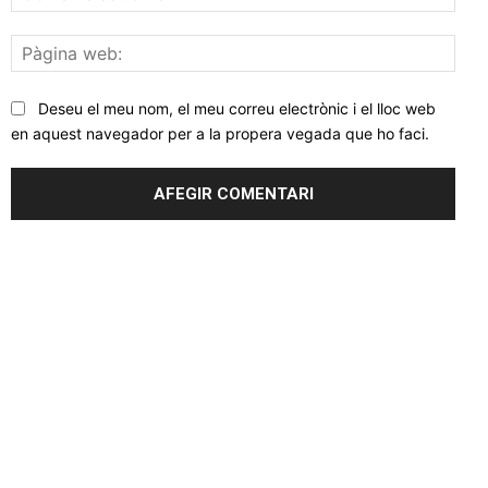
elec
Pàgi
web
Deseu el meu nom, el meu correu electrònic i el lloc web
en aquest navegador per a la propera vegada que ho faci.