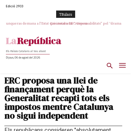
Edició 2933
TItulars
Crisi total a ERC Girona
Els Països Catalans al teu abast
Dijous, 06 de agost del 2026
ERC proposa una llei de
finançament perquè la
Generalitat recapti tots els
impostos mentre Catalunya
no sigui independent
Els republicans consideren "absolutament