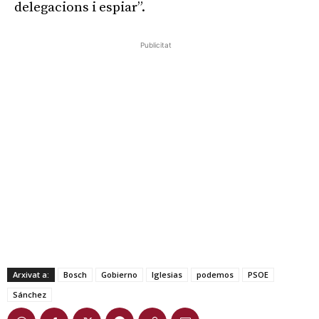
delegacions i espiar”.
Publicitat
Arxivat a:
Bosch
Gobierno
Iglesias
podemos
PSOE
Sánchez