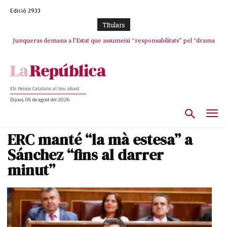
Edició 2933
TItulars
Junqueras demana a l’Estat que assumeixi “responsabilitats” pel “drama
Crisi total a ERC Girona
humà” a Ceuta i avança que Catalunya haurà de continuar acollint
menors
Els Països Catalans al teu abast
Dijous, 06 de agost del 2026
ERC manté “la mà estesa” a
Sánchez “fins al darrer
minut”