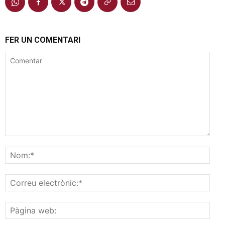
FER UN COMENTARI
Comentar
Nom
Corr
elec
Pàgi
web