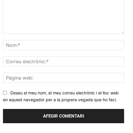
Comentar
Nom
Corr
elec
Pàgi
web
Deseu el meu nom, el meu correu electrònic i el lloc web
en aquest navegador per a la propera vegada que ho faci.