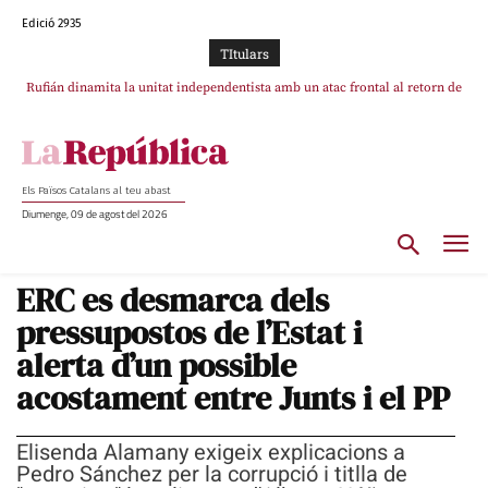
Edició 2935
TItulars
Rufián dinamita la unitat independentista amb un atac frontal al retorn de
Puigdemont reivindica la transparència del seu retorn i manté el pols ferm
per la plena llibertat dels encausats
Puigdemont
Els Països Catalans al teu abast
Diumenge, 09 de agost del 2026
ERC es desmarca dels
pressupostos de l’Estat i
alerta d’un possible
acostament entre Junts i el PP
Elisenda Alamany exigeix explicacions a
Pedro Sánchez per la corrupció i titlla de