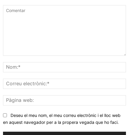
Comentar
Nom
Corr
elec
Pàgi
web
Deseu el meu nom, el meu correu electrònic i el lloc web
en aquest navegador per a la propera vegada que ho faci.