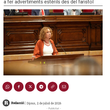
a fer advertiments estèrils des del faristol
|
Redacció
Dijous, 2 de juliol de 2026
- Publicitat -