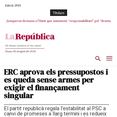
Edició 2933
TItulars
Junqueras demana a l’Estat que assumeixi “responsabilitats” pel “drama
L’abandonament de les seleccions catalanes per part de la UFEC
humà” a Ceuta i avança que Catalunya haurà de continuar acollint
espanyolitza l’esport del país
menors
Els Països Catalans al teu abast
Dijous, 06 de agost del 2026
ERC aprova els pressupostos i
es queda sense armes per
exigir el finançament
singular
El partit republicà regala l'estabilitat al PSC a
canvi de promeses a llarg termini i es redueix