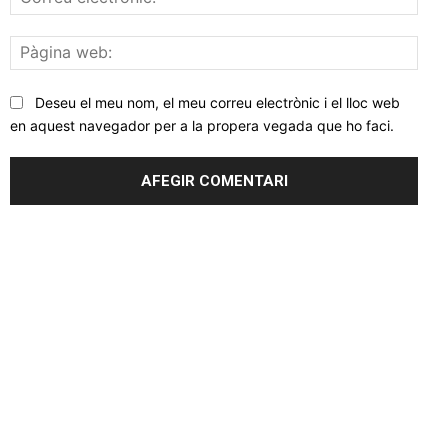
elec
Pàgi
web
Deseu el meu nom, el meu correu electrònic i el lloc web
en aquest navegador per a la propera vegada que ho faci.