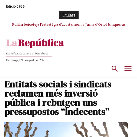
Edició 2936
TItulars
Rufián boicoteja l’estratègia d’acostament a Junts d’Oriol Junqueras
Els Països Catalans al teu abast
Diumenge, 09 de agost del 2026
Entitats socials i sindicats
reclamen més inversió
pública i rebutgen uns
pressupostos “indecents”