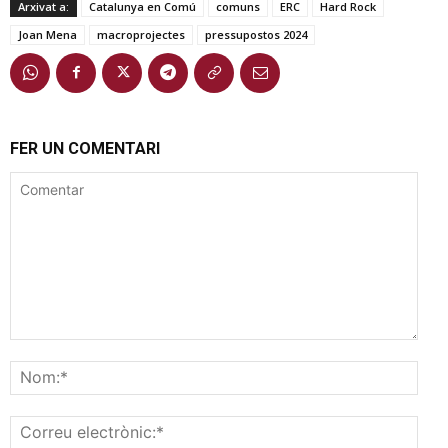
Arxivat a:
Catalunya en Comú
comuns
ERC
Hard Rock
Joan Mena
macroprojectes
pressupostos 2024
FER UN COMENTARI
Comentar
Nom
Corr
elec