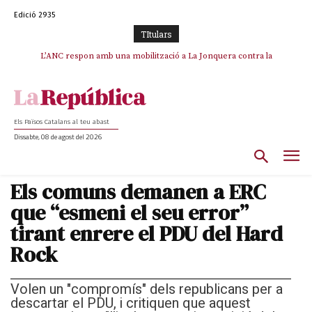
Edició 2935
TItulars
SOS Costa Brava es planta contra la “nefasta” prolongació de la C-32 i
L’ANC respon amb una mobilització a La Jonquera contra la
catalanofòbia i els abusos de la Policia Nacional
n’exigeix la retirada immediata
Els Països Catalans al teu abast
Dissabte, 08 de agost del 2026
Els comuns demanen a ERC
que “esmeni el seu error”
tirant enrere el PDU del Hard
Rock
Volen un "compromís" dels republicans per a
descartar el PDU, i critiquen que aquest