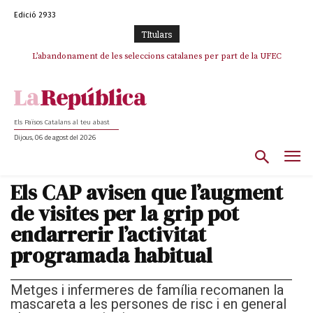
Edició 2933
TItulars
TV3 perd el lideratge després de 23 mesos: Una deriva sense continguts i
L’abandonament de les seleccions catalanes per part de la UFEC
en clau espanyola deixa el canal a mans de TVE
espanyolitza l’esport del país
Els Països Catalans al teu abast
Dijous, 06 de agost del 2026
Els CAP avisen que l’augment
de visites per la grip pot
endarrerir l’activitat
programada habitual
Metges i infermeres de família recomanen la
mascareta a les persones de risc i en general