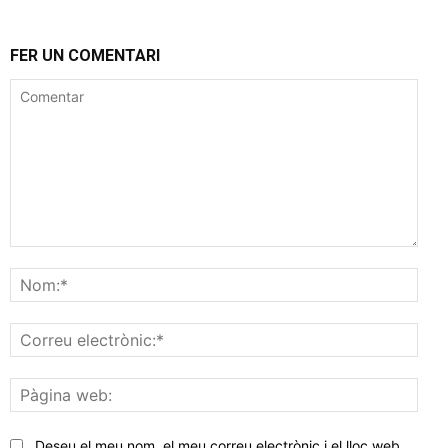
FER UN COMENTARI
Comentar
Nom
Corr
elec
Pàgi
web
Deseu el meu nom, el meu correu electrònic i el lloc web