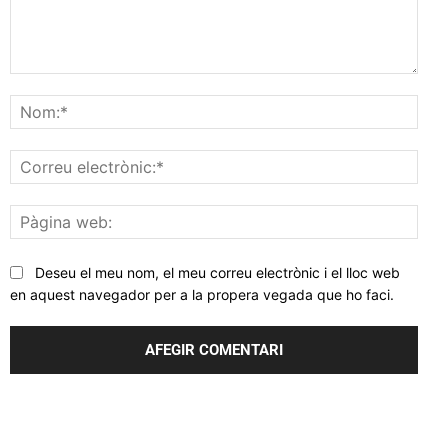
Comentar
Nom
Corr
elec
Pàgi
web
Deseu el meu nom, el meu correu electrònic i el lloc web
en aquest navegador per a la propera vegada que ho faci.