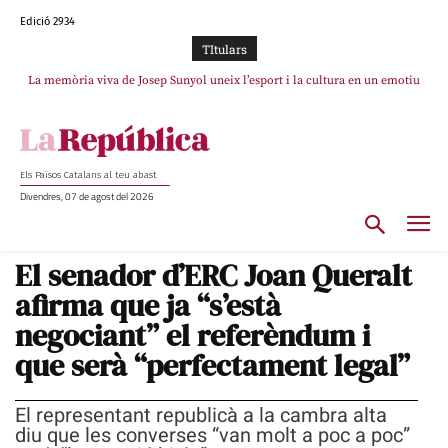
Edició 2934
TItulars
La memòria viva de Josep Sunyol uneix l’esport i la cultura en un emotiu
homenatge a Guadarrama pel seu 90è aniversari
Els Països Catalans al teu abast
Divendres, 07 de agost del 2026
El senador d’ERC Joan Queralt
afirma que ja “s’està
negociant” el referèndum i
que serà “perfectament legal”
El representant republicà a la cambra alta
diu que les converses “van molt a poc a poc”