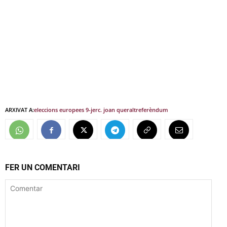
ARXIVAT A:
eleccions europees 9-j
erc. joan queralt
referèndum
FER UN COMENTARI