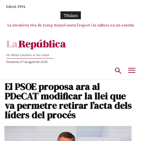
Edició 2934
TItulars
La memòria viva de Josep Sunyol uneix l’esport i la cultura en un emotiu
La “dignitat” a mitges de Marc Puigtió: renuncia a Girona pels àudios però
s’aferra als càrrecs remunerats de Sant Julià i el Consell Comarcal
homenatge a Guadarrama pel seu 90è aniversari
Els Països Catalans al teu abast
Divendres, 07 de agost del 2026
El PSOE proposa ara al
PDeCAT modificar la llei que
va permetre retirar l’acta dels
líders del procés