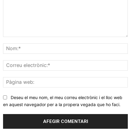
Comentar
Nom
Corr
elec
Pàgi
web
Deseu el meu nom, el meu correu electrònic i el lloc web
en aquest navegador per a la propera vegada que ho faci.