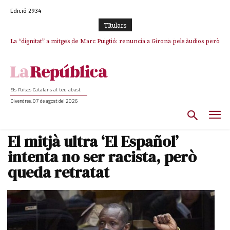
Edició 2934
TItulars
La “dignitat” a mitges de Marc Puigtió: renuncia a Girona pels àudios però
Portugal acusa Espanya de provocar un “efecte crida” massiu per la seva
s’aferra als càrrecs remunerats de Sant Julià i el Consell Comarcal
“manca de regulació” migratòria
Els Països Catalans al teu abast
Divendres, 07 de agost del 2026
El mitjà ultra ‘El Español’
intenta no ser racista, però
queda retratat