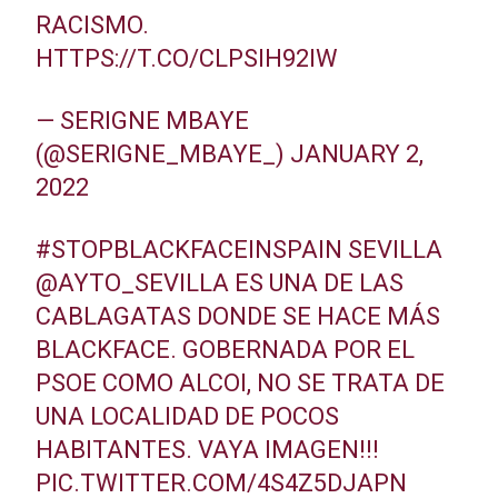
RACISMO.
HTTPS://T.CO/CLPSIH92IW
— SERIGNE MBAYE
(@SERIGNE_MBAYE_)
JANUARY 2,
2022
#STOPBLACKFACEINSPAIN
SEVILLA
@AYTO_SEVILLA
ES UNA DE LAS
CABLAGATAS DONDE SE HACE MÁS
BLACKFACE. GOBERNADA POR EL
PSOE COMO ALCOI, NO SE TRATA DE
UNA LOCALIDAD DE POCOS
HABITANTES. VAYA IMAGEN!!!
PIC.TWITTER.COM/4S4Z5DJAPN