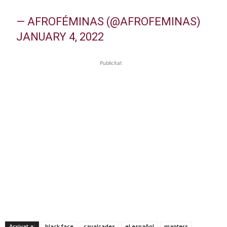
— AFROFÉMINAS (@AFROFEMINAS)
JANUARY 4, 2022
Publicitat
Arxivat a:
black face
cavalcades
el español
manters