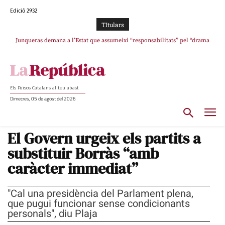
Edició 2932
TItulars
Junqueras demana a l’Estat que assumeixi “responsabilitats” pel “drama
L’abandonament de les seleccions catalanes per part de la UFEC
humà” a Ceuta i avança que Catalunya haurà de continuar acollint menors
espanyolitza l’esport del país
Els Països Catalans al teu abast
Dimecres, 05 de agost del 2026
El Govern urgeix els partits a
substituir Borràs “amb
caràcter immediat”
"Cal una presidència del Parlament plena,
que pugui funcionar sense condicionants
personals", diu Plaja