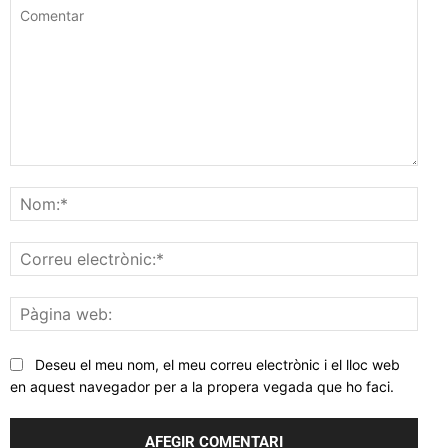
Comentar
Nom
Corr
elec
Pàgi
web
Deseu el meu nom, el meu correu electrònic i el lloc web
en aquest navegador per a la propera vegada que ho faci.