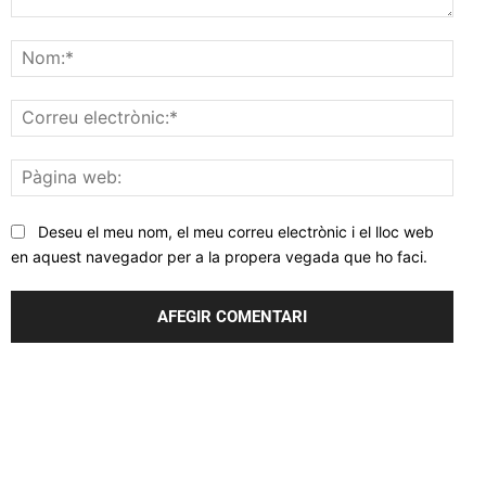
Comentar
Nom
Corr
elec
Pàgi
web
Deseu el meu nom, el meu correu electrònic i el lloc web
en aquest navegador per a la propera vegada que ho faci.