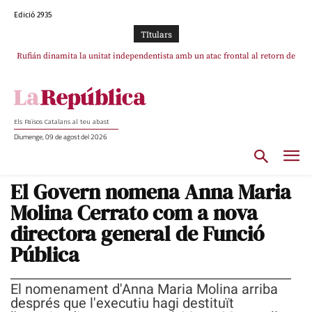
Edició 2935
TItulars
Puigdemont reivindica la transparència del seu retorn i manté el pols ferm
per la plena llibertat dels encausats
Els Països Catalans al teu abast
Diumenge, 09 de agost del 2026
El Govern nomena Anna Maria
Molina Cerrato com a nova
directora general de Funció
Pública
El nomenament d'Anna Maria Molina arriba
després que l'executiu hagi destituït