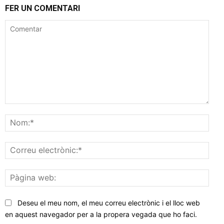
FER UN COMENTARI
Comentar
Nom
Corr
elec
Pàgi
web
Deseu el meu nom, el meu correu electrònic i el lloc web
en aquest navegador per a la propera vegada que ho faci.