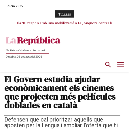
Edició 2935
TItulars
L’ANC respon amb una mobilització a La Jonquera contra la
catalanofòbia i els abusos de la Policia Nacional
Els Països Catalans al teu abast
Dissabte, 08 de agost del 2026
El Govern estudia ajudar
econòmicament els cinemes
que projecten més pel·lícules
doblades en català
Defensen que cal prioritzar aquells que
aposten per la llengua i ampliar l'oferta que hi