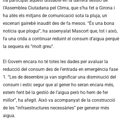
ha participat aquest dissabte en la darrera sessió de
l’Assemblea Ciutadana pel Clima, que s’ha fet a Girona i
ha atès els mitjans de comunicació sota la pluja, un
escenari gairebé inaudit des de fa mesos. “És una bona
notícia que plogui”, ha assenyalat Mascort que, tot i això,
fa una crida a continuar reduint el consum d’aigua perquè
la sequera és “molt greu”.
El Govern encara no té totes les dades per avaluar la
reducció del consum des de l’entrada en emergència fase
1. “Les de desembre ja van significar una disminució del
consum i estic segur que al gener ho seran encara més,
estem fent bé la gestió de l’aigua però ho hem de fer
millor”, ha afegit. Això va acompanyat de la construcció
de les “infraestructures necessàries” per generar més
aigua.