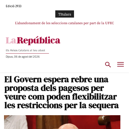
Edició 2933
TItulars
L’abandonament de les seleccions catalanes per part de la UFEC
espanyolitza l’esport del país
Els Països Catalans al teu abast
Dijous, 06 de agost del 2026
El Govern espera rebre una
proposta dels pagesos per
veure com poden flexibilitzar
les restriccions per la sequera