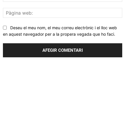
elec
Pàgi
web
Deseu el meu nom, el meu correu electrònic i el lloc web
en aquest navegador per a la propera vegada que ho faci.