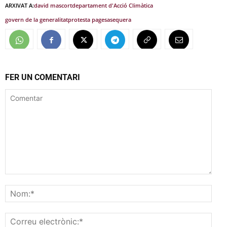
ARXIVAT A:
david mascort
departament d'Acció Climàtica
govern de la generalitat
protesta pagesa
sequera
FER UN COMENTARI
Comentar
Nom
Corr