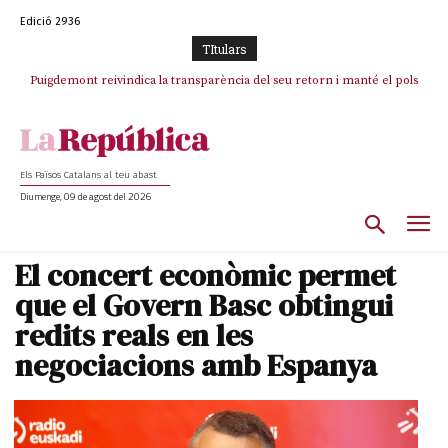
Edició 2936
TItulars
Puigdemont reivindica la transparència del seu retorn i manté el pols
Portugal acusa Espanya de provocar un “efecte crida” massiu per la seva
ferm per la plena llibertat dels encausats
“manca de regulació” migratòria
Els Països Catalans al teu abast
Diumenge, 09 de agost del 2026
El concert econòmic permet
que el Govern Basc obtingui
redits reals en les
negociacions amb Espanya