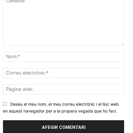
Comentar
Nom
Corr
elec
Pàgi
web
Deseu el meu nom, el meu correu electrònic i el lloc web
en aquest navegador per a la propera vegada que ho faci.