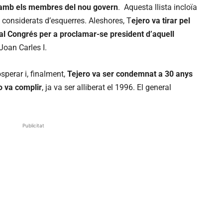
a amb els membres del nou govern
. Aquesta llista incloïa
n considerats d’esquerres. Aleshores, T
ejero va tirar pel
al Congrés per a proclamar-se president d’aquell
 Joan Carles I.
osperar i, finalment,
Tejero va ser condemnat a 30 anys
o va complir
, ja va ser alliberat el 1996. El general
Publicitat