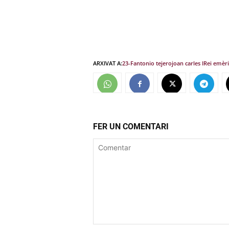
ARXIVAT A:
23-F
antonio tejero
joan carles I
Rei emèri
FER UN COMENTARI