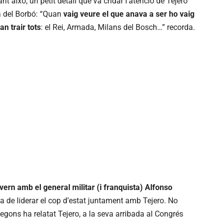
ant això, un petit detall que va cridar l’atenció de Tejero
la del Borbó: “Quan
vaig veure el que anava a ser ho vaig
n trair tots
: el Rei, Armada, Milans del Bosch…” recorda.
ern amb el general militar (i franquista) Alfonso
a de liderar el cop d’estat juntament amb Tejero. No
 segons ha relatat Tejero, a la seva arribada al Congrés