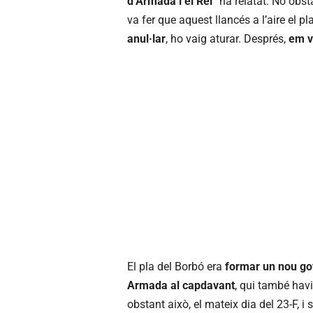
d’Armada i el Rei
” ha relatat. No obst
va fer que aquest llancés a l’aire el p
anul·lar
, ho vaig aturar. Després,
em va
El pla del Borbó era
formar un nou gov
Armada al capdavant
, qui també havi
obstant això, el mateix dia del 23-F, i