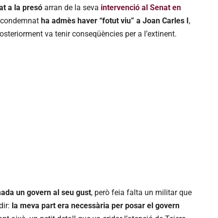
at a la presó
arran de la seva
intervenció al Senat en
ta condemnat
ha admès haver “fotut viu” a Joan Carles I
,
 posteriorment va tenir conseqüències per a l’extinent.
mada un govern al seu gust
, però feia falta un militar que
dir:
la meva part era necessària per posar el govern