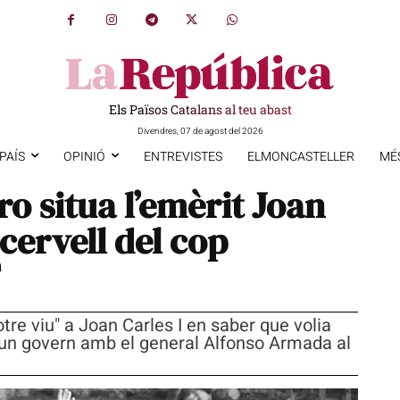
Els Països Catalans al teu abast
Divendres, 07 de agost del 2026
PAÍS
OPINIÓ
ENTREVISTES
ELMONCASTELLER
MÉ
ro situa l’emèrit Joan
 cervell del cop
F
otre viu" a Joan Carles I en saber que volia
ar un govern amb el general Alfonso Armada al