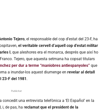
Antonio Tejero
, el responsable del cop d’estat del 23-F, ha
sospitaven,
el veritable cervell d’aquell cop d’estat militar
arles I
, que aleshores era el monarca, després que així ho
o Franco. Tejero, que aquesta setmana ha copsat titulars
nchez per dur a terme “maniobres antiespanyoles”
que
, torna a inundar-los aquest diumenge en
revelar al detall
el 23-F del 1981
.
Publicitat
a concedit una entrevista telefònica a ‘El Español’ en la
 i, de pas, ha r
eclamat que el president de la