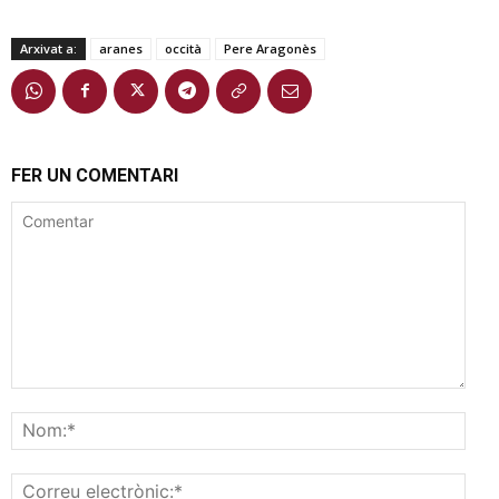
Arxivat a:
aranes
occità
Pere Aragonès
FER UN COMENTARI
Comentar
Nom
Corr