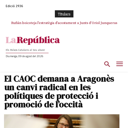
Edició 2936
TItulars
Rufián boicoteja l’estratègia d’acostament a Junts d’Oriol Junqueras
Els Països Catalans al teu abast
Diumenge, 09 de agost del 2026
El CAOC demana a Aragonès
un canvi radical en les
polítiques de protecció i
promoció de l’occità