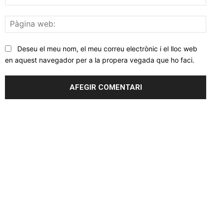
elec
Pàgi
web
Deseu el meu nom, el meu correu electrònic i el lloc web
en aquest navegador per a la propera vegada que ho faci.