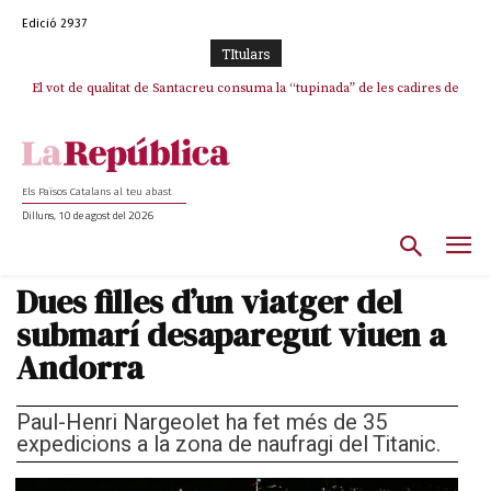
Edició 2937
TItulars
El vot de qualitat de Santacreu consuma la “tupinada” de les cadires de
La mentida de La Vanguardia: “Tres de cada quatre punts del pacte amb
ERC s’han complert”
plata
Els Països Catalans al teu abast
Dilluns, 10 de agost del 2026
Dues filles d’un viatger del
submarí desaparegut viuen a
Andorra
Paul-Henri Nargeolet ha fet més de 35
expedicions a la zona de naufragi del Titanic.