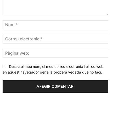
Comentar
Nom
Corr
elec
Pàgi
web
Deseu el meu nom, el meu correu electrònic i el lloc web
en aquest navegador per a la propera vegada que ho faci.