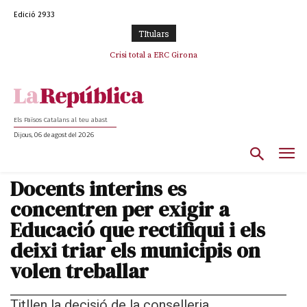
Edició 2933
TItulars
Crisi total a ERC Girona
Els Països Catalans al teu abast
Dijous, 06 de agost del 2026
Docents interins es
concentren per exigir a
Educació que rectifiqui i els
deixi triar els municipis on
volen treballar
Titllen la decisió de la conselleria