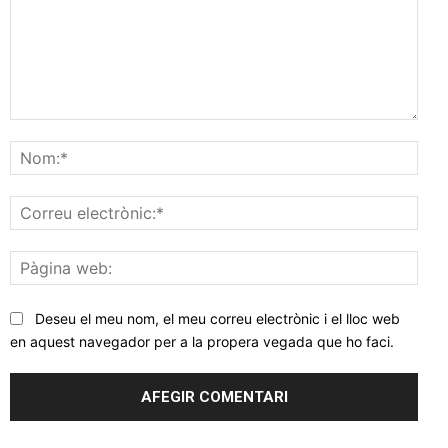
Comentar
Nom
Corr
elec
Pàgi
web
Deseu el meu nom, el meu correu electrònic i el lloc web
en aquest navegador per a la propera vegada que ho faci.