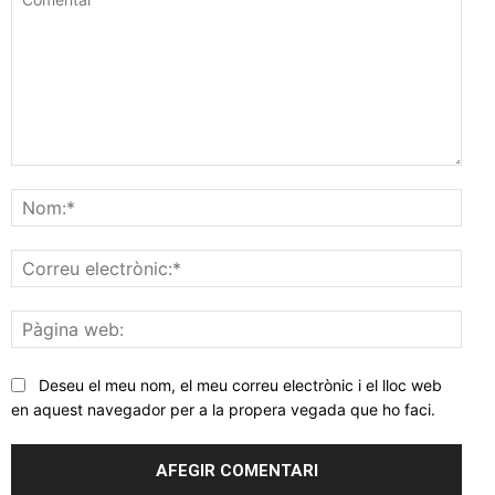
Comentar
Nom
Corr
elec
Pàgi
web
Deseu el meu nom, el meu correu electrònic i el lloc web
en aquest navegador per a la propera vegada que ho faci.