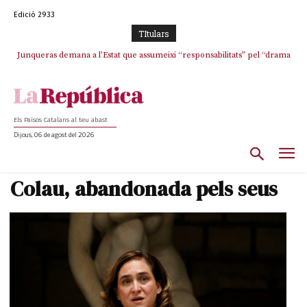
Edició 2933
TItulars
Junqueras demana a l’Estat que assumeixi “responsabilitats” pel “drama
L’abandonament de les seleccions catalanes per part de la UFEC
humà” a Ceuta i avança que Catalunya haurà de continuar acollint
espanyolitza l’esport del país
menors
Els Països Catalans al teu abast
Dijous, 06 de agost del 2026
Colau, abandonada pels seus