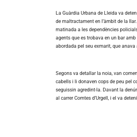
La Guàrdia Urbana de Lleida va dete
de maltractament en l’àmbit de la llar
matinada a les dependències policials 
agents que es trobava en un bar amb u
abordada pel seu exmarit, que anava 
Segons va detallar la noia, van comença
cabells i li donaven cops de peu pel co
seguissin agredint-la. Davant la denún
al carrer Comtes d’Urgell, i el va deteni