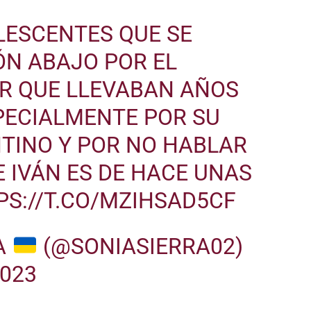
LESCENTES QUE SE
ÓN ABAJO POR EL
R QUE LLEVABAN AÑOS
PECIALMENTE POR SU
TINO Y POR NO HABLAR
E IVÁN ES DE HACE UNAS
PS://T.CO/MZIHSAD5CF
A
(@SONIASIERRA02)
2023