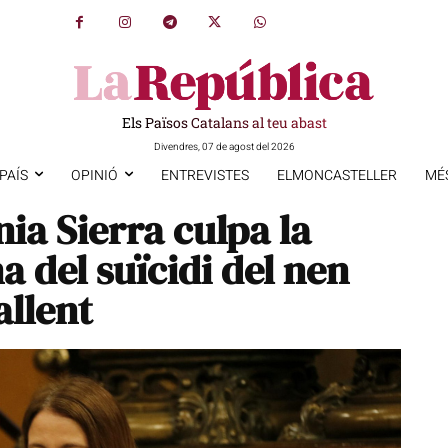
Els Països Catalans al teu abast
Divendres, 07 de agost del 2026
PAÍS
OPINIÓ
ENTREVISTES
ELMONCASTELLER
MÉ
ia Sierra culpa la
a del suïcidi del nen
allent