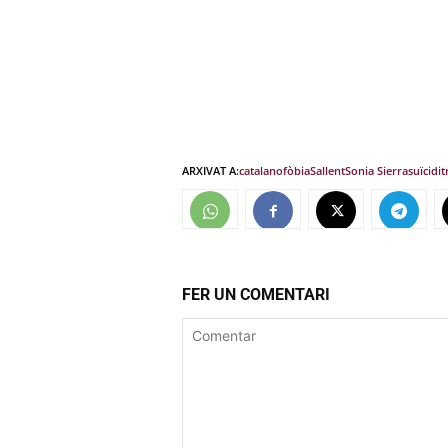
ARXIVAT A:
catalanofòbia
Sallent
Sonia Sierra
suïcidi
t
FER UN COMENTARI