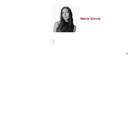
Maria Garcia
|
D