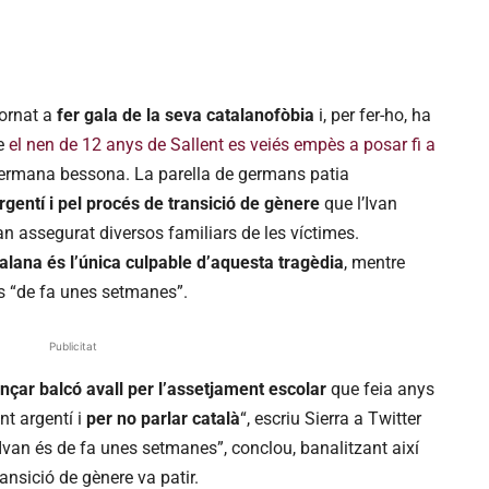
tornat a
fer gala de la seva catalanofòbia
i, per fer-ho, ha
ue
el nen de 12 anys de Sallent es veiés empès a posar fi a
ermana bessona. La parella de germans patia
gentí i pel procés de transició de gènere
que l’Ivan
 assegurat diversos familiars de les víctimes.
talana és l’única culpable d’aquesta tragèdia
, mentre
és “de fa unes setmanes”.
Publicitat
ançar balcó avall per l’assetjament escolar
que feia anys
nt argentí i
per no parlar català
“, escriu Sierra a Twitter
Ivan és de fa unes setmanes”, conclou, banalitzant així
ransició de gènere va patir.