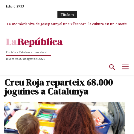
Edició 2933
TItulars
La memòria viva de Josep Sunyol uneix l’esport i la cultura en un emotiu
La “dignitat” a mitges de Marc Puigtió: renuncia a Girona pels àudios però
s’aferra als càrrecs remunerats de Sant Julià i el Consell Comarcal
homenatge a Guadarrama pel seu 90è aniversari
Els Països Catalans al teu abast
Divendres, 07 de agost del 2026
Creu Roja reparteix 68.000
joguines a Catalunya