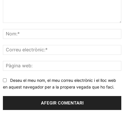
Comentar
Nom
Corr
elec
Pàgi
web
Deseu el meu nom, el meu correu electrònic i el lloc web
en aquest navegador per a la propera vegada que ho faci.