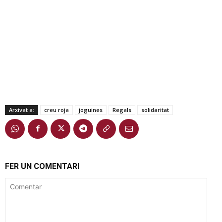
Arxivat a:
creu roja
joguines
Regals
solidaritat
FER UN COMENTARI