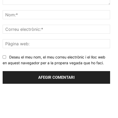
Comentar
Nom
Corr
elec
Pàgi
web
Deseu el meu nom, el meu correu electrònic i el lloc web
en aquest navegador per a la propera vegada que ho faci.