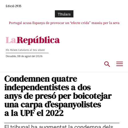
Edició 2935
TItulars
Portugal acusa Espanya de provocar un “efecte crida” massiu per la seva
El col·lapse de l’operació de Marc Puigtió a Girona: desbandada de
l’oportunisme i fracàs de ‘Militància Decidim’
“manca de regulació” migratòria
Els Països Catalans al teu abast
Dissabte, 08 de agost del 2026
Condemnen quatre
independentistes a dos
anys de presó per boicotejar
una carpa d’espanyolistes
a la UPF el 2022
El tribunal ha augmentat la condemna dels