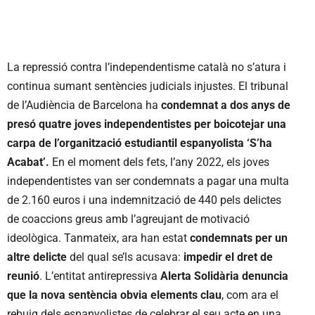
La repressió contra l’independentisme català no s’atura i
continua sumant sentències judicials injustes. El tribunal
de l’Audiència de Barcelona ha
condemnat a dos anys de
presó quatre joves independentistes per boicotejar una
carpa de l’organització estudiantil espanyolista ‘S’ha
Acabat’.
En el moment dels fets, l’any 2022, els joves
independentistes van ser condemnats a pagar una multa
de 2.160 euros i una indemnització de 440 pels delictes
de coaccions greus amb l’agreujant de motivació
ideològica. Tanmateix, ara han estat
condemnats per un
altre delicte
del qual se’ls acusava:
impedir el dret de
reunió
. L’entitat antirepressiva
Alerta Solidària denuncia
que la nova sentència obvia elements clau
, com ara el
rebuig dels espanyolistes de celebrar el seu acte en una