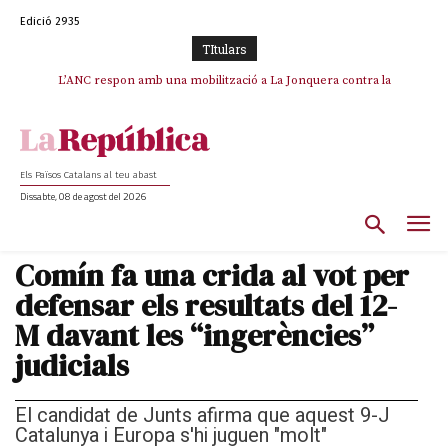
Edició 2935
TItulars
SOS Costa Brava es planta contra la “nefasta” prolongació de la C-32 i
L’ANC respon amb una mobilització a La Jonquera contra la
catalanofòbia i els abusos de la Policia Nacional
n’exigeix la retirada immediata
Els Països Catalans al teu abast
Dissabte, 08 de agost del 2026
Comín fa una crida al vot per
defensar els resultats del 12-
M davant les “ingerències”
judicials
El candidat de Junts afirma que aquest 9-J
Catalunya i Europa s'hi juguen "molt"