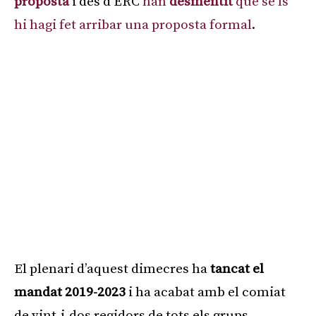
proposta
i des d’ERC
han
desmentit
que se’ls
hi hagi fet arribar una proposta formal
.
El plenari d’aquest dimecres ha
tancat el
mandat 2019-2023
i ha acabat amb el comiat
de vint-i-dos regidors de tots els grups