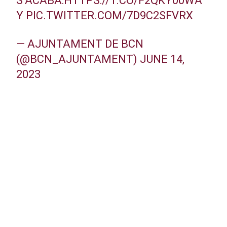
S’ACABA:
HTTPS://T.CO/F2QKY00WA
Y
PIC.TWITTER.COM/7D9C2SFVRX
— AJUNTAMENT DE BCN
(@BCN_AJUNTAMENT)
JUNE 14,
2023