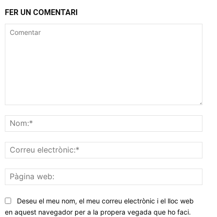
FER UN COMENTARI
Comentar
Nom
Corr
elec
Pàgi
web
Deseu el meu nom, el meu correu electrònic i el lloc web
en aquest navegador per a la propera vegada que ho faci.