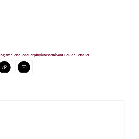
logisme
Fenolleda
Perpinyà
Rosselló
Sant Pau de Fenollet