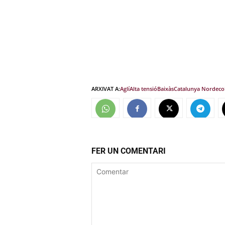
ARXIVAT A:
Aglí
Alta tensió
Baixàs
Catalunya Nord
eco
FER UN COMENTARI