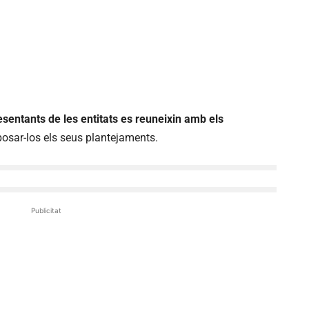
esentants de les entitats es reuneixin amb els
osar-los els seus plantejaments.
Publicitat