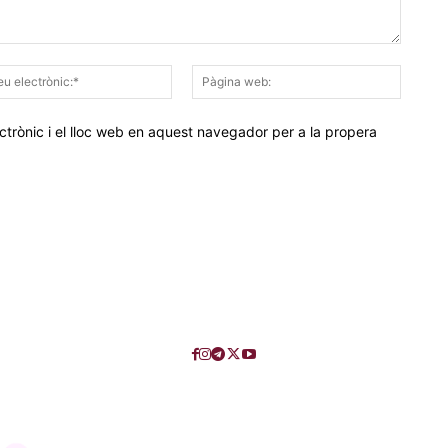
Correu
Pàgina
electrònic:*
web:
trònic i el lloc web en aquest navegador per a la propera