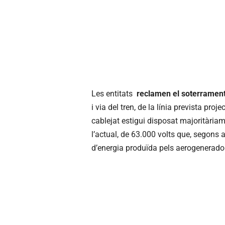
Les entitats
reclamen el soterrament
i via del tren, de la línia prevista pro
cablejat estigui disposat majoritàriam
l’actual, de 63.000 volts que, segons 
d’energia produïda pels aerogenerador