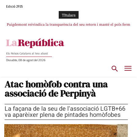
Edició 2935
TItulars
Puigdemont reivindica la transparència del seu retorn i manté el pols ferm
Portugal acusa Espanya de provocar un “efecte crida” massiu per la seva
per la plena llibertat dels encausats
“manca de regulació” migratòria
Els Països Catalans al teu abast
Dissabte, 08 de agost del 2026
Atac homòfob contra una
associació de Perpinyà
La façana de la seu de l'associació LGTB+66
va aparèixer plena de pintades homòfobes