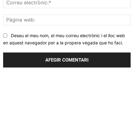
Corr
elec
Pàgi
web
Deseu el meu nom, el meu correu electrònic i el lloc web
en aquest navegador per a la propera vegada que ho faci.