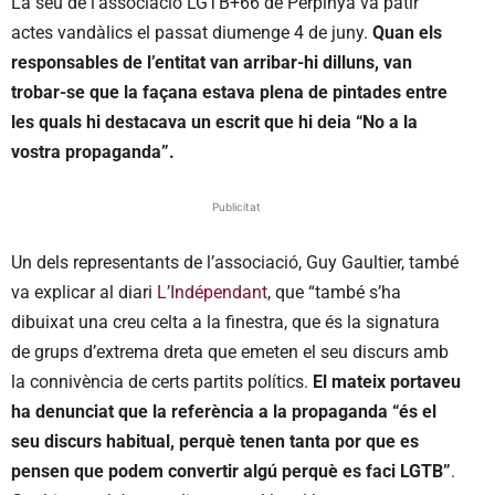
La seu de l’associació LGTB+66 de Perpinyà va patir
actes vandàlics el passat diumenge 4 de juny.
Quan els
responsables de l’entitat van arribar-hi dilluns, van
trobar-se que la façana estava plena de pintades entre
les quals hi destacava un escrit que hi deia “No a la
vostra propaganda”.
Publicitat
Un dels representants de l’associació, Guy Gaultier, també
va explicar al diari
L’Indépendant
, que “també s’ha
dibuixat una creu celta a la finestra, que és la signatura
de grups d’extrema dreta que emeten el seu discurs amb
la connivència de certs partits polítics.
El mateix portaveu
ha denunciat que la referència a la propaganda “és el
seu discurs habitual, perquè tenen tanta por que es
pensen que podem convertir algú perquè es faci LGTB”
.