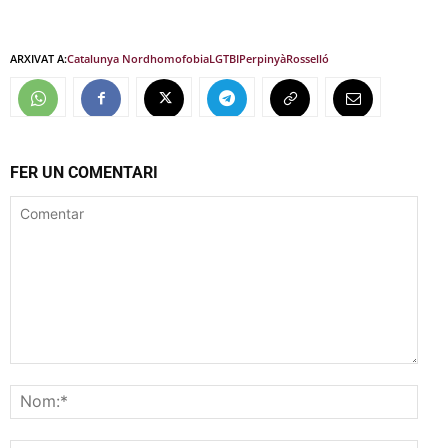
ARXIVAT A:
Catalunya Nord
homofobia
LGTBI
Perpinyà
Rosselló
FER UN COMENTARI
Comentar
Nom