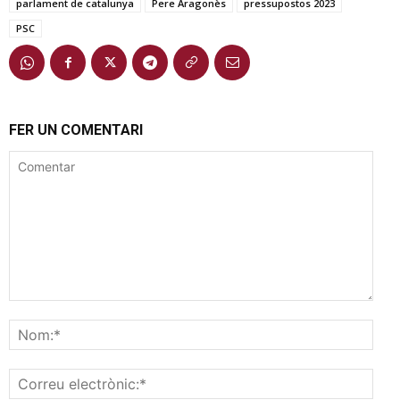
parlament de catalunya
Pere Aragonès
pressupostos 2023
PSC
FER UN COMENTARI
Comentar
Nom
Corr
elec