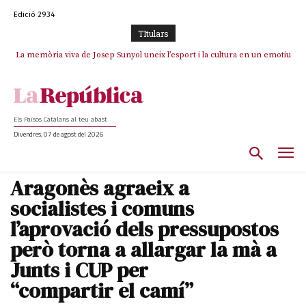
Edició 2934
TItulars
La memòria viva de Josep Sunyol uneix l’esport i la cultura en un emotiu
La “dignitat” a mitges de Marc Puigtió: renuncia a Girona pels àudios però
s’aferra als càrrecs remunerats de Sant Julià i el Consell Comarcal
homenatge a Guadarrama pel seu 90è aniversari
Els Països Catalans al teu abast
Divendres, 07 de agost del 2026
Aragonès agraeix a
socialistes i comuns
l’aprovació dels pressupostos
però torna a allargar la mà a
Junts i CUP per
“compartir el camí”