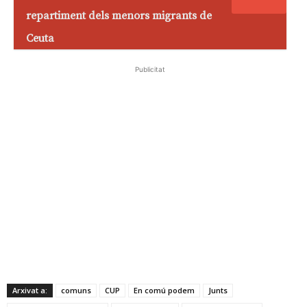
repartiment dels menors migrants de
Ceuta
Publicitat
Arxivat a:
comuns
CUP
En comú podem
Junts