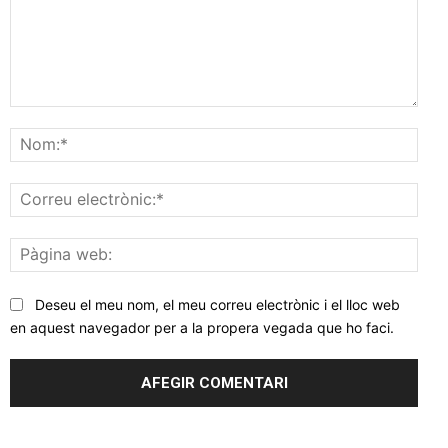
Comentar
Nom
Corr
elec
Pàgi
web
Deseu el meu nom, el meu correu electrònic i el lloc web
en aquest navegador per a la propera vegada que ho faci.