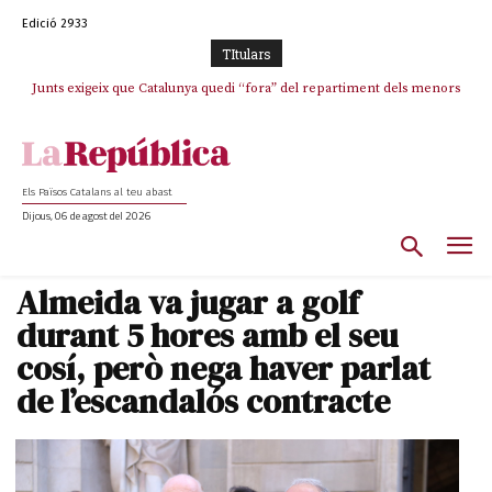
Edició 2933
TItulars
Junts exigeix que Catalunya quedi “fora” del repartiment dels menors
Junqueras demana a l’Estat que assumeixi “responsabilitats” pel “drama
humà” a Ceuta i avança que Catalunya haurà de continuar acollint
migrants de Ceuta
menors
Els Països Catalans al teu abast
Dijous, 06 de agost del 2026
Almeida va jugar a golf
durant 5 hores amb el seu
cosí, però nega haver parlat
de l’escandalós contracte