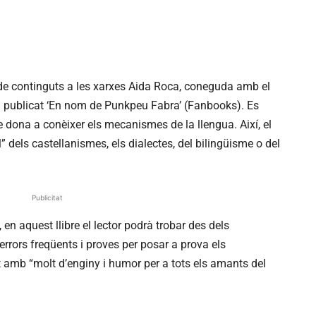
 de continguts a les xarxes Aida Roca, coneguda amb el
 publicat ‘En nom de Punkpeu Fabra’ (Fanbooks). Es
 dona a conèixer els mecanismes de la llengua. Així, el
l” dels castellanismes, els dialectes, del bilingüisme o del
Publicitat
n aquest llibre el lector podrà trobar des dels
rrors freqüents i proves per posar a prova els
t amb “molt d’enginy i humor per a tots els amants del