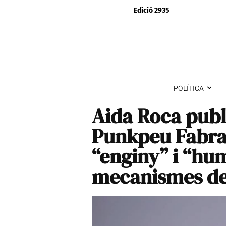
Edició 2935
POLÍTICA
Aida Roca publ
Punkpeu Fabra
“enginy” i “hu
mecanismes del