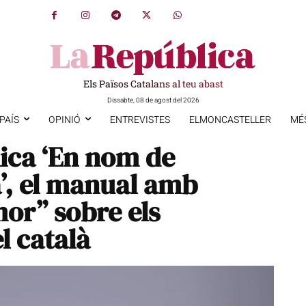
Els Països Catalans al teu abast
Dissabte, 08 de agost del 2026
PAÍS
OPINIÓ
ENTREVISTES
ELMONCASTELLER
MÉ
ica ‘En nom de
’, el manual amb
mor” sobre els
 català