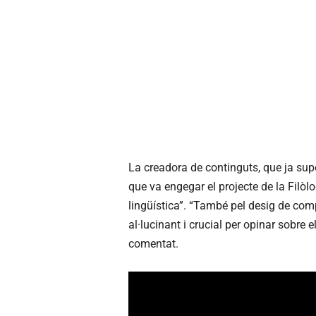
La creadora de continguts, que ja supe
que va engegar el projecte de la Filòl
lingüística”. “També pel desig de co
al·lucinant i crucial per opinar sobre
comentat.