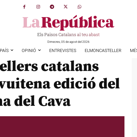
Els Països Catalans al teu abast
Dimecres, 05 de agost del 2026
PAÍS
OPINIÓ
ENTREVISTES
ELMONCASTELLER
MÉ
ellers catalans
vuitena edició del
ma del Cava