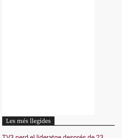
Les més llegides
TV3 perd el lideratge després de 23