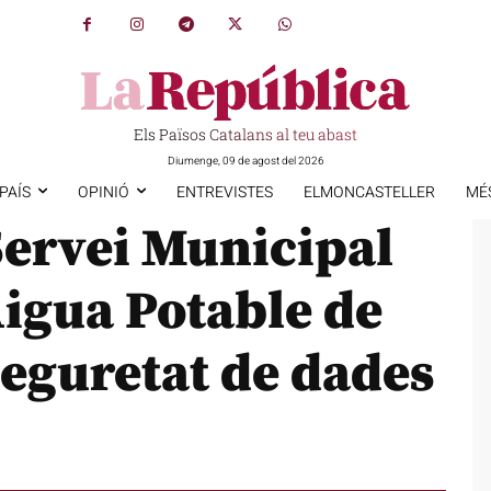
Els Països Catalans al teu abast
Diumenge, 09 de agost del 2026
PAÍS
OPINIÓ
ENTREVISTES
ELMONCASTELLER
MÉ
Servei Municipal
Aigua Potable de
 seguretat de dades