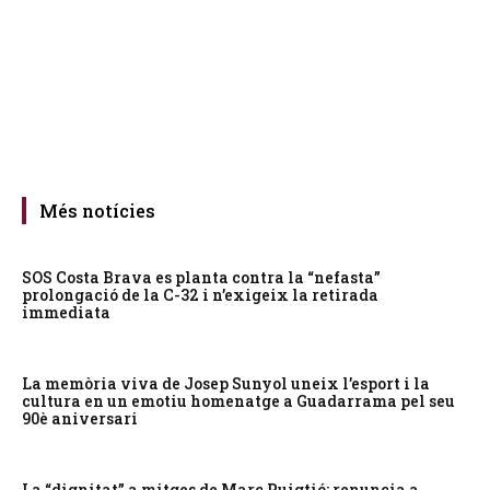
Més notícies
SOS Costa Brava es planta contra la “nefasta”
prolongació de la C-32 i n’exigeix la retirada
immediata
La memòria viva de Josep Sunyol uneix l’esport i la
cultura en un emotiu homenatge a Guadarrama pel seu
90è aniversari
La “dignitat” a mitges de Marc Puigtió: renuncia a