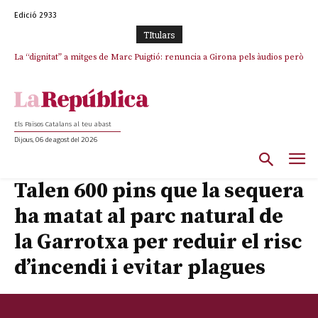
Edició 2933
TItulars
La “dignitat” a mitges de Marc Puigtió: renuncia a Girona pels àudios però
Junts exigeix que Catalunya quedi “fora” del repartiment dels menors
s’aferra als càrrecs remunerats de Sant Julià i el Consell Comarcal
migrants de Ceuta
Els Països Catalans al teu abast
Dijous, 06 de agost del 2026
Talen 600 pins que la sequera
ha matat al parc natural de
la Garrotxa per reduir el risc
d’incendi i evitar plagues