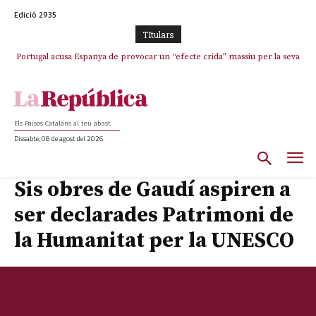
Edició 2935
TItulars
Portugal acusa Espanya de provocar un “efecte crida” massiu per la seva
El col·lapse de l’operació de Marc Puigtió a Girona: desbandada de
l’oportunisme i fracàs de ‘Militància Decidim’
“manca de regulació” migratòria
Els Països Catalans al teu abast
Dissabte, 08 de agost del 2026
Sis obres de Gaudí aspiren a
ser declarades Patrimoni de
la Humanitat per la UNESCO