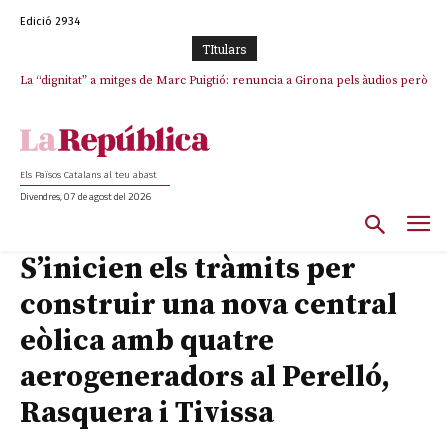
Edició 2934
TItulars
La “dignitat” a mitges de Marc Puigtió: renuncia a Girona pels àudios però
s’aferra als càrrecs remunerats de Sant Julià i el Consell Comarcal
Els Països Catalans al teu abast
Divendres, 07 de agost del 2026
S’inicien els tràmits per
construir una nova central
eòlica amb quatre
aerogeneradors al Perelló,
Rasquera i Tivissa