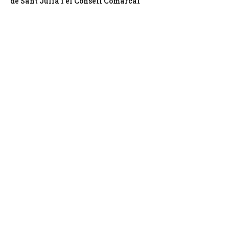
de Sant Julià i el Consell Comarcal