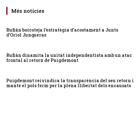
Més notícies
Rufián boicoteja l’estratègia d’acostament a Junts
d’Oriol Junqueras
Rufián dinamita la unitat independentista amb un atac
frontal al retorn de Puigdemont
Puigdemont reivindica la transparència del seu retorn i
manté el pols ferm per la plena llibertat dels encausats