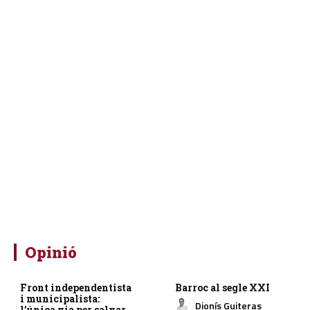
Opinió
Front independentista
Barroc al segle XXI
i municipalista:
Dionís Guiteras
l’única via per salvar