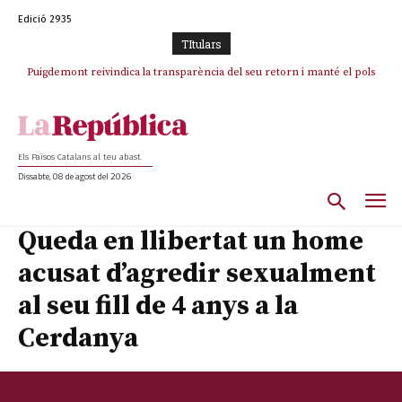
Edició 2935
TItulars
Puigdemont reivindica la transparència del seu retorn i manté el pols
ferm per la plena llibertat dels encausats
Els Països Catalans al teu abast
Dissabte, 08 de agost del 2026
Queda en llibertat un home
acusat d’agredir sexualment
al seu fill de 4 anys a la
Cerdanya