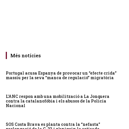
Més notícies
Portugal acusa Espanya de provocar un “efecte crida”
massiu per la seva “manca de regulació” migratòria
L’ANC respon amb una mobilització a La Jonquera
contra la catalanofòbia i els abusos de la Policia
Nacional
SOS Costa Brava es planta contra la “nefasta”
prolongació de la C-32 i n’exigeix la retirada