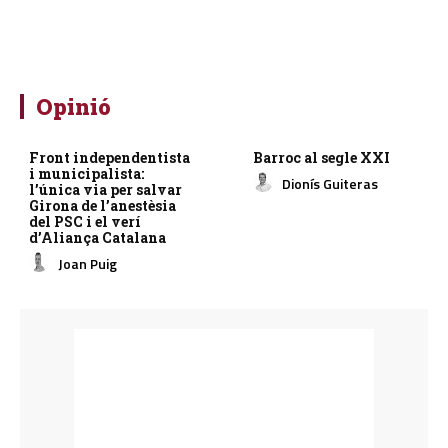
Opinió
Front independentista
Barroc al segle XXI
i municipalista:
Dionís Guiteras
l’única via per salvar
Girona de l’anestèsia
del PSC i el verí
d’Aliança Catalana
Joan Puig