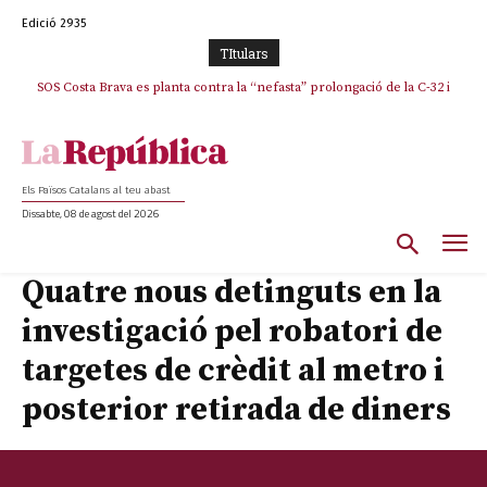
Edició 2935
TItulars
SOS Costa Brava es planta contra la “nefasta” prolongació de la C-32 i
La memòria viva de Josep Sunyol uneix l’esport i la cultura en un emotiu
homenatge a Guadarrama pel seu 90è aniversari
n’exigeix la retirada immediata
Els Països Catalans al teu abast
Dissabte, 08 de agost del 2026
Quatre nous detinguts en la
investigació pel robatori de
targetes de crèdit al metro i
posterior retirada de diners