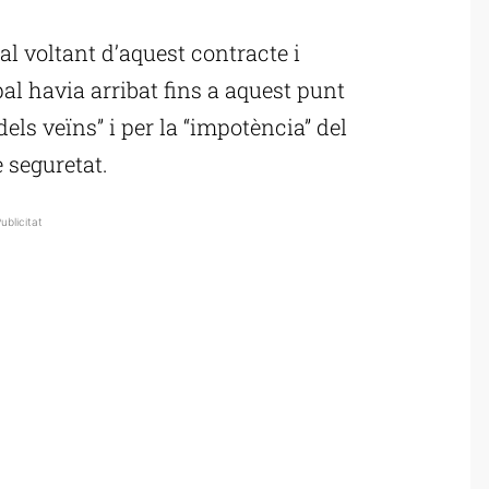
ublicitat
al voltant d’aquest contracte i
al havia arribat fins a aquest punt
els veïns” i per la “impotència” del
 seguretat.
ublicitat