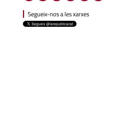
Segueix-nos a les xarxes