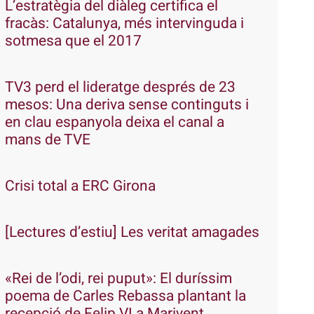
L’estratègia del diàleg certifica el
fracàs: Catalunya, més intervinguda i
sotmesa que el 2017
TV3 perd el lideratge després de 23
mesos: Una deriva sense continguts i
en clau espanyola deixa el canal a
mans de TVE
Crisi total a ERC Girona
[Lectures d’estiu] Les veritat amagades
«Rei de l’odi, rei puput»: El duríssim
poema de Carles Rebassa plantant la
recepció de Felip VI a Marivent