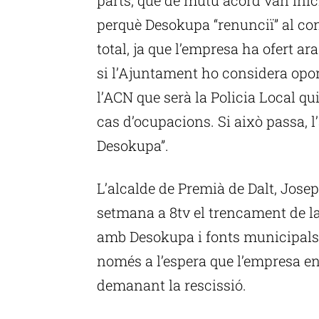
perquè Desokupa “renunciï” al con
total, ja que l’empresa ha ofert a
si l’Ajuntament ho considera opo
l’ACN que serà la Policia Local qui
cas d’ocupacions. Si això passa,
Desokupa”.
L’alcalde de Premià de Dalt, Jose
setmana a 8tv el trencament de l
amb Desokupa i fonts municipals 
només a l’espera que l’empresa ent
demanant la rescissió.