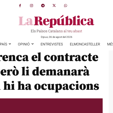
Els Països Catalans al teu abast
Dijous, 06 de agost del 2026
PAÍS
OPINIÓ
ENTREVISTES
ELMONCASTELLER
MÉ
renca el contracte
erò li demanarà
i hi ha ocupacions