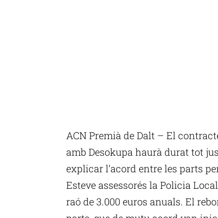
ACN Premià de Dalt – El contract
amb Desokupa haurà durat tot jus
explicar l’acord entre les parts p
Esteve assessorés la Policia Loca
raó de 3.000 euros anuals. El rebom
parts, que de mutu acord van inic