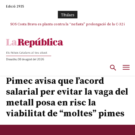
Edició 2935
TItulars
SOS Costa Brava es planta contra la “nefasta” prolongació de la C-32 i
La memòria viva de Josep Sunyol uneix l’esport i la cultura en un emotiu
homenatge a Guadarrama pel seu 90è aniversari
n’exigeix la retirada immediata
Els Països Catalans al teu abast
Dissabte, 08 de agost del 2026
Pimec avisa que l’acord
salarial per evitar la vaga del
metall posa en risc la
viabilitat de “moltes” pimes