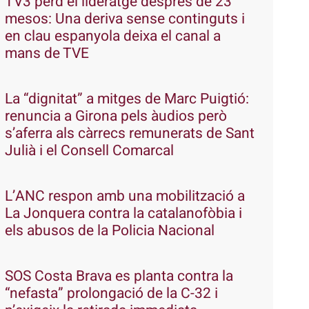
TV3 perd el lideratge després de 23
mesos: Una deriva sense continguts i
en clau espanyola deixa el canal a
mans de TVE
La “dignitat” a mitges de Marc Puigtió:
renuncia a Girona pels àudios però
s’aferra als càrrecs remunerats de Sant
Julià i el Consell Comarcal
L’ANC respon amb una mobilització a
La Jonquera contra la catalanofòbia i
els abusos de la Policia Nacional
SOS Costa Brava es planta contra la
“nefasta” prolongació de la C-32 i