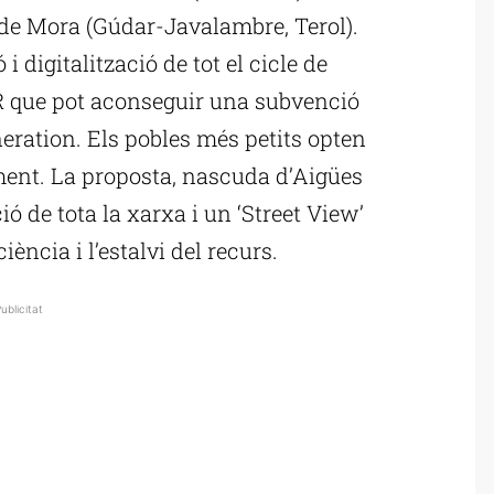
s de Mora (Gúdar-Javalambre, Terol).
 digitalització de tot el cicle de
UR que pot aconseguir una subvenció
ration. Els pobles més petits opten
ament. La proposta, nascuda d’Aigües
ió de tota la xarxa i un ‘Street View’
iència i l’estalvi del recurs.
ublicitat