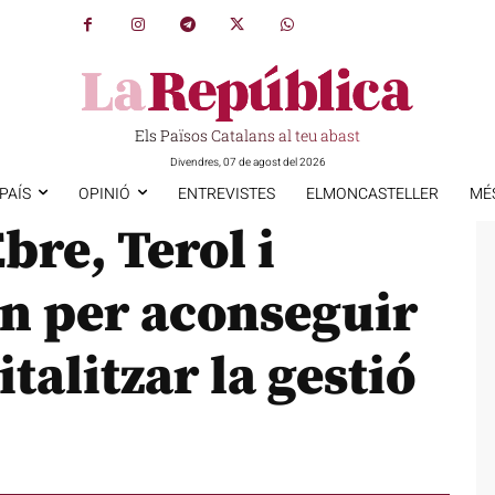
Els Països Catalans al teu abast
Divendres, 07 de agost del 2026
PAÍS
OPINIÓ
ENTREVISTES
ELMONCASTELLER
MÉ
bre, Terol i
en per aconseguir
talitzar la gestió