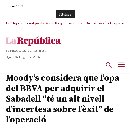
Edició 2933
TItulars
La “dignitat” a mitges de Marc Puigtió: renuncia a Girona pels àudios però
s’aferra als càrrecs remunerats de Sant Julià i el Consell Comarcal
Els Països Catalans al teu abast
Dijous, 06 de agost del 2026
Moody’s considera que l’opa
del BBVA per adquirir el
Sabadell “té un alt nivell
d’incertesa sobre l’èxit” de
l’operació