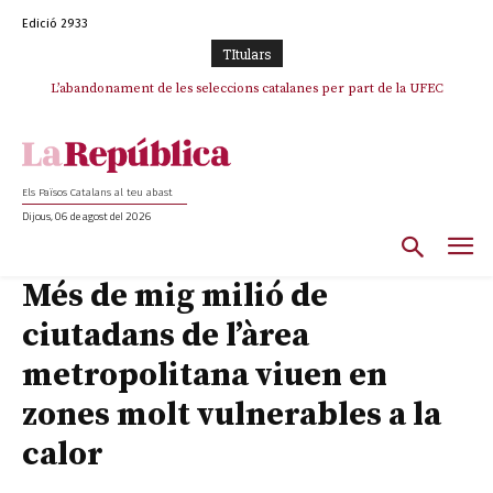
Edició 2933
TItulars
TV3 perd el lideratge després de 23 mesos: Una deriva sense continguts i
L’abandonament de les seleccions catalanes per part de la UFEC
en clau espanyola deixa el canal a mans de TVE
espanyolitza l’esport del país
Els Països Catalans al teu abast
Dijous, 06 de agost del 2026
Més de mig milió de
ciutadans de l’àrea
metropolitana viuen en
zones molt vulnerables a la
calor