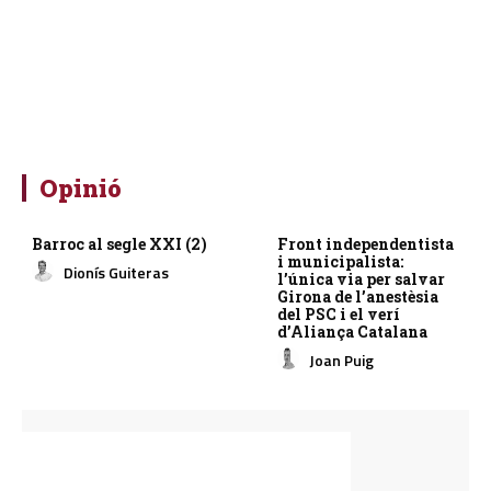
Opinió
Barroc al segle XXI (2)
Front independentista
i municipalista:
Dionís Guiteras
l’única via per salvar
Girona de l’anestèsia
del PSC i el verí
d’Aliança Catalana
Joan Puig