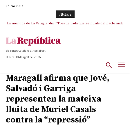
Edició 2937
TItulars
La mentida de La Vanguardia: “Tres de cada quatre punts del pacte amb
La covardia de l’independentisme català frena la caiguda de l’Estat a
ERC s’han complert”
Ceuta i Melilla
Els Països Catalans al teu abast
Dilluns, 10 de agost del 2026
Maragall afirma que Jové,
Salvadó i Garriga
representen la mateixa
lluita de Muriel Casals
contra la “repressió”