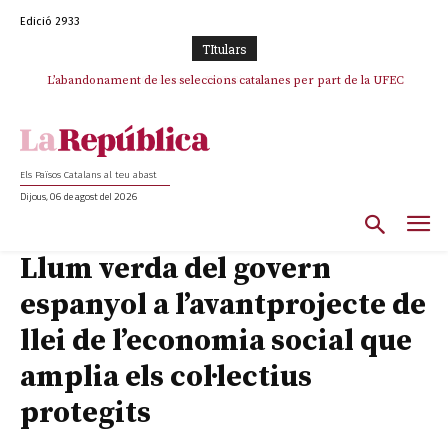
Edició 2933
TItulars
L’abandonament de les seleccions catalanes per part de la UFEC
espanyolitza l’esport del país
Els Països Catalans al teu abast
Dijous, 06 de agost del 2026
Llum verda del govern
espanyol a l’avantprojecte de
llei de l’economia social que
amplia els col·lectius
protegits