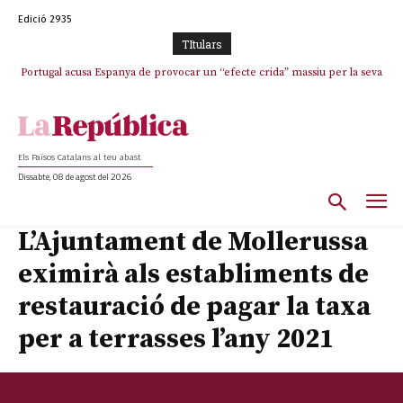
Edició 2935
TItulars
Portugal acusa Espanya de provocar un “efecte crida” massiu per la seva
El col·lapse de l’operació de Marc Puigtió a Girona: desbandada de
l’oportunisme i fracàs de ‘Militància Decidim’
“manca de regulació” migratòria
Els Països Catalans al teu abast
Dissabte, 08 de agost del 2026
L’Ajuntament de Mollerussa
eximirà als establiments de
restauració de pagar la taxa
per a terrasses l’any 2021