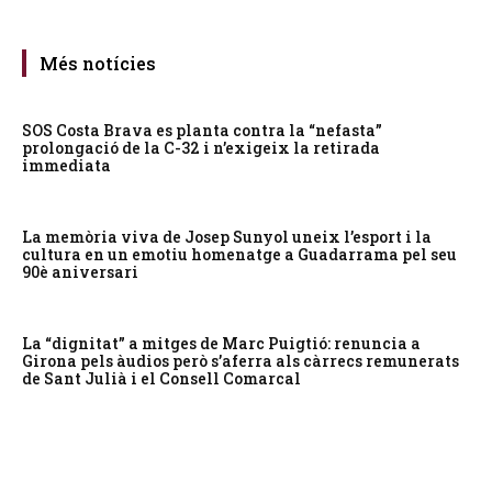
Més notícies
SOS Costa Brava es planta contra la “nefasta”
prolongació de la C-32 i n’exigeix la retirada
immediata
La memòria viva de Josep Sunyol uneix l’esport i la
cultura en un emotiu homenatge a Guadarrama pel seu
90è aniversari
La “dignitat” a mitges de Marc Puigtió: renuncia a
Girona pels àudios però s’aferra als càrrecs remunerats
de Sant Julià i el Consell Comarcal