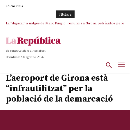
Edició 2934
TItulars
La “dignitat” a mitges de Marc Puigtió: renuncia a Girona pels àudios però
s’aferra als càrrecs remunerats de Sant Julià i el Consell Comarcal
Els Països Catalans al teu abast
Divendres, 07 de agost del 2026
L’aeroport de Girona està
“infrautilitzat” per la
població de la demarcació