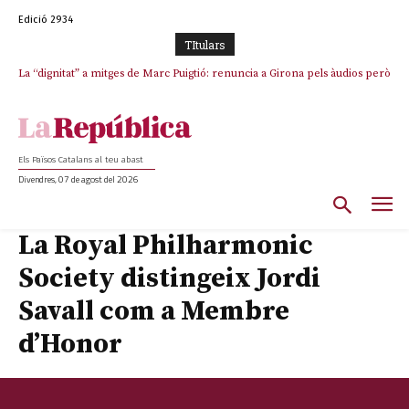
Edició 2934
TItulars
La “dignitat” a mitges de Marc Puigtió: renuncia a Girona pels àudios però
s’aferra als càrrecs remunerats de Sant Julià i el Consell Comarcal
Els Països Catalans al teu abast
Divendres, 07 de agost del 2026
La Royal Philharmonic
Society distingeix Jordi
Savall com a Membre
d’Honor