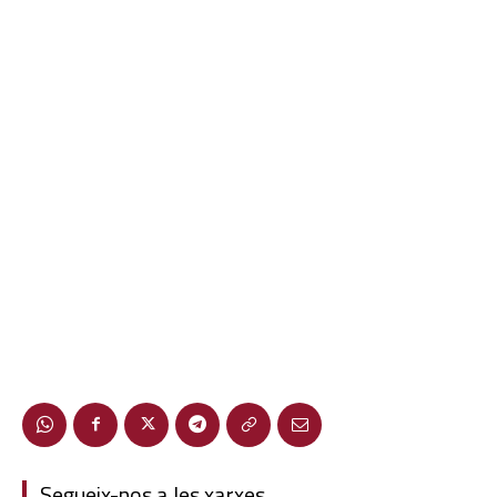
Segueix-nos a les xarxes