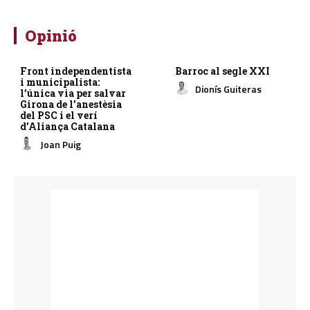
Opinió
Front independentista
Barroc al segle XXI
i municipalista:
Dionís Guiteras
l’única via per salvar
Girona de l’anestèsia
del PSC i el verí
d’Aliança Catalana
Joan Puig