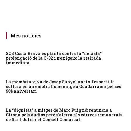
Més notícies
SOS Costa Brava es planta contra la “nefasta”
prolongació de la C-32 i n’exigeix la retirada
immediata
La memòria viva de Josep Sunyol uneix l’esport i la
cultura en un emotiu homenatge a Guadarrama pel seu
90è aniversari
La “dignitat” a mitges de Marc Puigtió: renuncia a
Girona pels àudios però s’aferra als càrrecs remunerats
de Sant Julià i el Consell Comarcal