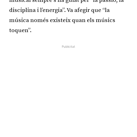
musical sempre s’ha guiat per “la passió, la
disciplina i l’energia”. Va afegir que “la
música només existeix quan els músics
toquen”.
Publicitat